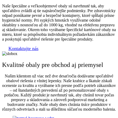
Naše špeciálne a veľkoobjemové obaly sú navrhnuté tak, aby
spoľahlivo zvládli aj tie najnáročnejšie podmienky. Pre zdravotnícky
odpad ponúkame pevné a bezpečné kontajnery, ktoré spĺňajú prísne
hygienické normy. Pri sypkých hmotách využívame odolné
oktabíny s nosnosťou až do 1000 kg, vhodné na efektívnu prepravu
aj skladovanie. Okrem toho vyrábame špecifické kartónové obaly na
mieru, ktoré sa prispôsobia individuálnym požiadavkám zákazníkov
a poskytujú spoľahlivé riešenie pre špeciálne produkty.
Kontaktujte nás
Kvalitné obaly pre obchod aj priemysel
Našim klientom už viac než dve desaťročia dodávame spoľahlivé
obalové riešenia z vlnitej lepenky. Naše krabice a škatule získali
ocenenie za kvalitu a vyrábame ich presne podľa potrieb zákazníkov
– od štandardných prevedení až po personalizované obaly s
potlačou. Každý produkt je navrhnutý tak, aby chránil tovar počas
prepravy a skladovania a zároveň podporoval marketing a
budovanie značky. Naše obaly dnes chránia tisíce produktov v
rôznych odvetviach a stali sa dôležitou súčasťou moderného balenia.