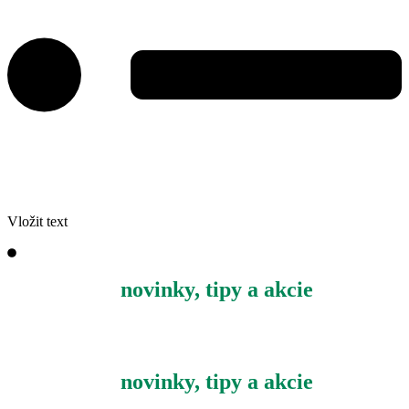
Zásady cookies (EU)
Vložit text
Odoberajte
novinky, tipy a akcie
a
získajte zadarmo praktické rady a
nápady na lepšie balenie.
Odoberajte
novinky, tipy a akcie
a
získajte zadarmo praktické rady a